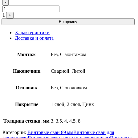
Quantity
-
1
+
В корзину
Характеристики
Доставка и оплата
Монтаж
Без, С монтажом
Наконечник
Сварной, Литой
Оголовок
Без, С оголовком
Покрытие
1 слой, 2 слоя, Цинк
Толщина стенки, мм
3, 3.5, 4, 4.5, 8
Категории:
Винтовые сваи 89 мм
Винтовые сваи для
фундамента
Винтовые сваи с литым наконечником
Винтовые