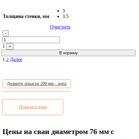
3
Толщина стенки, мм
3.5
Очистить
-
1
+
В корзину
Пагинация
1
2
Далее
записей
Диаметр лопасти 200 мм - цена
Диаметр лопасти 300 мм - цена
Показать ещё
Длина лопасти 500 мм - цена
Трубы для обвязки - цена
Ответы специалистов - info
Цены на сваи диаметром 76 мм с