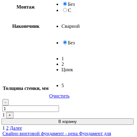
Без
Монтаж
С
Наконечник
Сварной
Без
1
2
Цинк
5
Толщина стенки, мм
Очистить
-
1
+
В корзину
Пагинация
1
2
Далее
Свайно винтовой фундамент - цена
Фундамент для