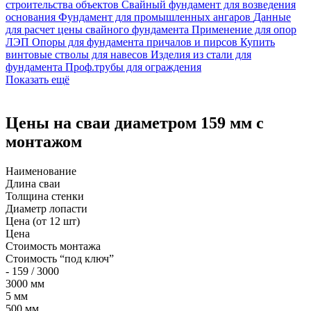
записей
строительства объектов
Свайный фундамент для возведения
основания
Фундамент для промышленных ангаров
Данные
для расчет цены свайного фундамента
Применение для опор
ЛЭП
Опоры для фундамента причалов и пирсов
Купить
винтовые стволы для навесов
Изделия из стали для
фундамента
Проф.трубы для ограждения
Показать ещё
Цены на сваи диаметром 159 мм с
монтажом
Наименование
Длина сваи
Толщина стенки
Диаметр лопасти
Цена (от 12 шт)
Цена
Стоимость монтажа
Стоимость “под ключ”
- 159 / 3000
3000 мм
5 мм
500 мм