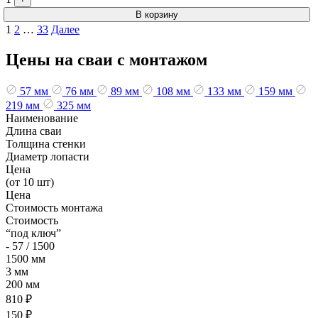
В корзину
Пагинация
1
2
…
33
Далее
записей
Цены на сваи с монтажом
57 мм
76 мм
89 мм
108 мм
133 мм
159 мм
219 мм
325 мм
Наименование
Длина сваи
Толщина стенки
Диаметр лопасти
Цена
(от 10 шт)
Цена
Стоимость монтажа
Стоимость
“под ключ”
- 57 / 1500
1500 мм
3 мм
200 мм
810 ₽
150 ₽